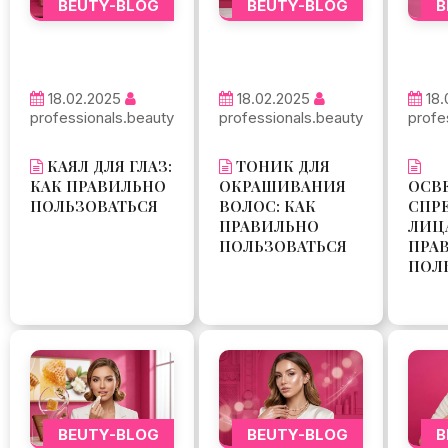
BEUTY-BLOG
BEUTY-BLOG
B
18.02.2025
18.02.2025
18.
professionals.beauty
professionals.beauty
profe
КАЯЛ ДЛЯ ГЛАЗ:
ТОНИК ДЛЯ
КАК ПРАВИЛЬНО
ОКРАШИВАНИЯ
ОСВ
ПОЛЬЗОВАТЬСЯ
ВОЛОС: КАК
СПР
ПРАВИЛЬНО
ЛИЦА
ПОЛЬЗОВАТЬСЯ
ПРА
ПОЛ
BEUTY-BLOG
BEUTY-BLOG
B