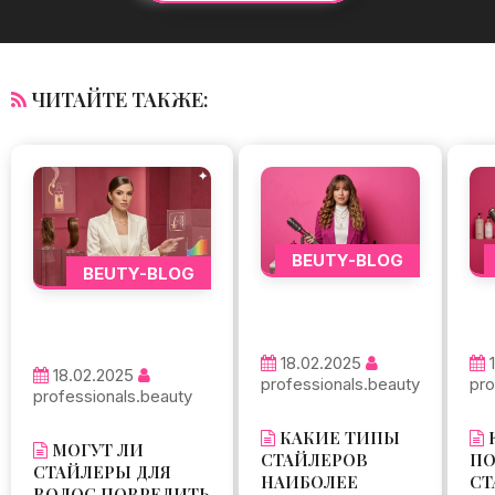
ЧИТАЙТЕ ТАКЖЕ:
BEUTY-BLOG
BEUTY-BLOG
18.02.2025
18.02.2025
professionals.beauty
pro
professionals.beauty
КАКИЕ ТИПЫ
МОГУТ ЛИ
СТАЙЛЕРОВ
П
СТАЙЛЕРЫ ДЛЯ
НАИБОЛЕЕ
СТ
ВОЛОС ПОВРЕДИТЬ