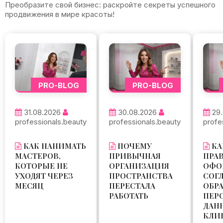
Преобразите свой бизнес: раскройте секреты успешного
продвижения в мире красоты!
PRO-BLOG
PRO-BLOG
31.08.2026
30.08.2026
29
professionals.beauty
professionals.beauty
profe
КАК НАНИМАТЬ
ПОЧЕМУ
КА
МАСТЕРОВ,
ПРИВЫЧНАЯ
ПРА
КОТОРЫЕ НЕ
ОРГАНИЗАЦИЯ
ОФО
УХОДЯТ ЧЕРЕЗ
ПРОСТРАНСТВА
СОГ
МЕСЯЦ
ПЕРЕСТАЛА
ОБР
РАБОТАТЬ
ПЕР
ДАН
КЛИ