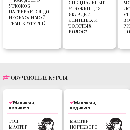
КАК ДОЛГО
СПЕЦИАЛЬНЫЕ
М
УТЮЖОК
УТЮЖКИ ДЛЯ
ИС
НАГРЕВАЕТСЯ ДО
УКЛАДКИ
УТ
НЕОБХОДИМОЙ
ДЛИННЫХ И
ВО
ТЕМПЕРАТУРЫ?
ТОЛСТЫХ
РИ
ВОЛОС?
ПО
ОБУЧАЮЩИЕ КУРСЫ
Маникюр,
Маникюр,
педикюр
педикюр
ТОП
МАСТЕР
МАСТЕР
НОГТЕВОГО