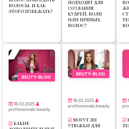
ПОДХОДЯТ ДЛЯ
ВО
ВОЛОСЫ, И КАК
СОЗДАНИЯ
Ж
ЭТОГО ИЗБЕЖАТЬ?
КУДРЕЙ, ВОЛН
СТ
ИЛИ ПРЯМЫХ
ТЕ
ВОЛОС?
ВО
BEUTY-BLOG
BEUTY-BLOG
18.02.2025
18.02.2025
professionals.beauty
pro
professionals.beauty
МОГУТ ЛИ
КАКИЕ
УТЮЖКИ ДЛЯ
ТЕ
ДОПОЛНИТЕЛЬНЫЕ