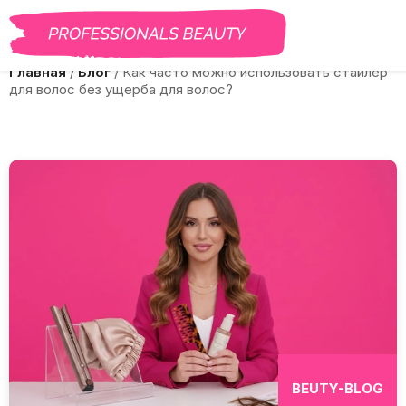
BEAUTY PRO
САЛОНЫ
ВАКАНСИИ
КУРСЫ
ГАЛЕРЕЯ
БЛО
Главная
/
Блог
/
Как часто можно использовать стайлер
для волос без ущерба для волос?
BEUTY-BLOG