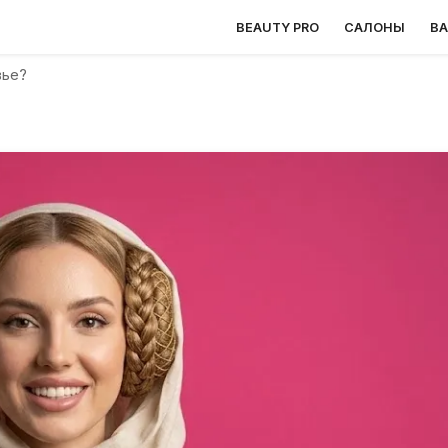
BEAUTY PRO
САЛОНЫ
В
вье?