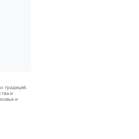
ых традиций.
ства и
ековье и