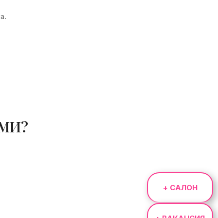
а.
АМИ?
+ САЛОН