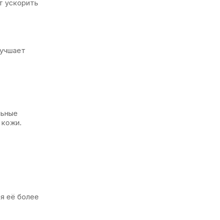
т ускорить
лучшает
льные
 кожи.
я её более