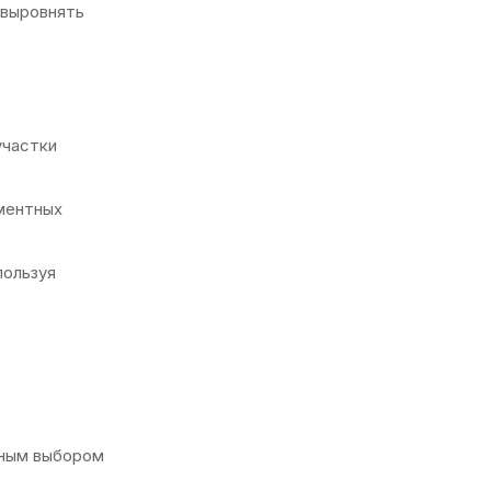
 выровнять
участки
гментных
пользуя
ьным выбором