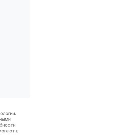
ологии.
тными
обности
могают в