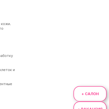
 кожи.
то
работку
клеток и
ментные
+ САЛОН