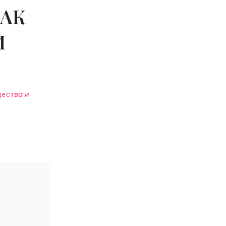
КАК
И
ества и