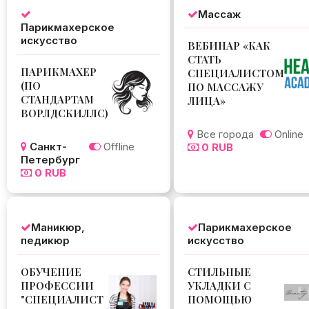
Массаж
Парикмахерское
искусство
ВЕБИНАР «КАК
СТАТЬ
ПАРИКМАХЕР
СПЕЦИАЛИСТОМ
(ПО
ПО МАССАЖУ
СТАНДАРТАМ
ЛИЦА»
ВОРЛДСКИЛЛС)
Все города
Online
Санкт-
Offline
0 RUB
Петербург
0 RUB
Маникюр,
Парикмахерское
педикюр
искусство
ОБУЧЕНИЕ
СТИЛЬНЫЕ
ПРОФЕССИИ
УКЛАДКИ С
"СПЕЦИАЛИСТ
ПОМОЩЬЮ