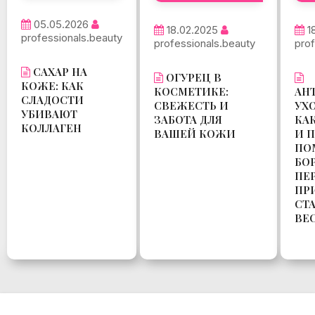
05.05.2026
18.02.2025
1
professionals.beauty
professionals.beauty
prof
САХАР НА
ОГУРЕЦ В
КОЖЕ: КАК
КОСМЕТИКЕ:
АН
СЛАДОСТИ
СВЕЖЕСТЬ И
УХ
УБИВАЮТ
ЗАБОТА ДЛЯ
КА
КОЛЛАГЕН
ВАШЕЙ КОЖИ
И 
ПО
БО
ПЕ
ПР
СТ
ВЕ