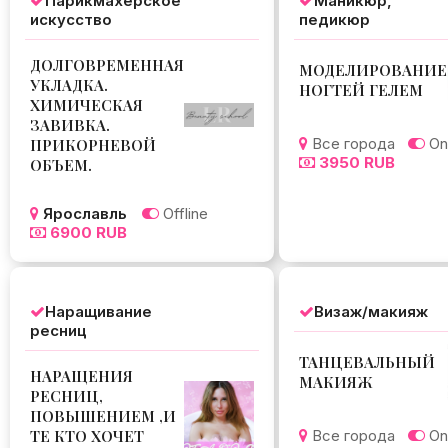
Парикмахерское
Маникюр,
искусство
педикюр
ДОЛГОВРЕМЕННАЯ
МОДЕЛИРОВАНИЕ
УКЛАДКА.
НОГТЕЙ ГЕЛЕМ
ХИМИЧЕСКАЯ
ЗАВИВКА.
Все города
Onl
ПРИКОРНЕВОЙ
3950 RUB
ОБЪЕМ.
Ярославль
Offline
6900 RUB
Наращивание
Визаж/макияж
ресниц
ТАНЦЕВАЛЬНЫЙ
НАРАЩЕНИЯ
МАКИЯЖ
РЕСНИЦ,
ПОВЫШЕНИЕМ ,И
ТЕ КТО ХОЧЕТ
Все города
Onl