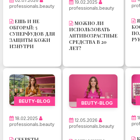
02.07.2026
19.02.2025
pro
professionals.beauty
professionals.beauty
Я
ЕШЬ И НЕ
МОЖНО ЛИ
КО
ОБГОРАЙ: 5
ИСПОЛЬЗОВАТЬ
ПО
СУПЕРФУДОВ ДЛЯ
АНТИВОЗРАСТНЫЕ
РУ
ЗАЩИТЫ КОЖИ
СРЕДСТВА В 20
ИЗНУТРИ
ЛЕТ?
BEUTY-BLOG
BEUTY-BLOG
1
18.02.2025
12.05.2026
pro
professionals.beauty
professionals.beauty
К
СЕКРЕТЫ