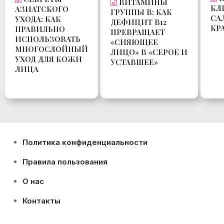
ВИТАМИНЫ
КЛ
АЗИАТСКОГО
ГРУППЫ B: КАК
СА
УХОДА: КАК
ДЕФИЦИТ B12
КР
ПРАВИЛЬНО
ПРЕВРАЩАЕТ
ИСПОЛЬЗОВАТЬ
«СИЯЮЩЕЕ
МНОГОСЛОЙНЫЙ
ЛИЦО» В «СЕРОЕ И
УХОД ДЛЯ КОЖИ
УСТАВШЕЕ»
ЛИЦА
Политика конфиденциальности
Правила пользования
О нас
Контакты