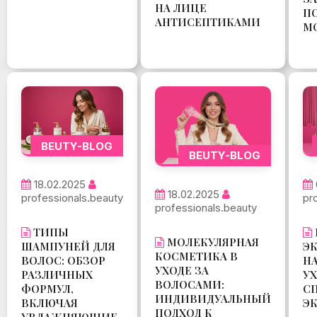
НА ЛИЦЕ
П
АНТИСЕПТИКАМИ
М
BEUTY-BLOG
BEUTY-BLOG
18.02.2025
18.02.2025
professionals.beauty
pr
professionals.beauty
ТИПЫ
МОЛЕКУЛЯРНАЯ
ШАМПУНЕЙ ДЛЯ
Э
КОСМЕТИКА В
ВОЛОС: ОБЗОР
Н
УХОДЕ ЗА
РАЗЛИЧНЫХ
УХ
ВОЛОСАМИ:
ФОРМУЛ,
С
ИНДИВИДУАЛЬНЫЙ
ВКЛЮЧАЯ
Э
ПОДХОД К