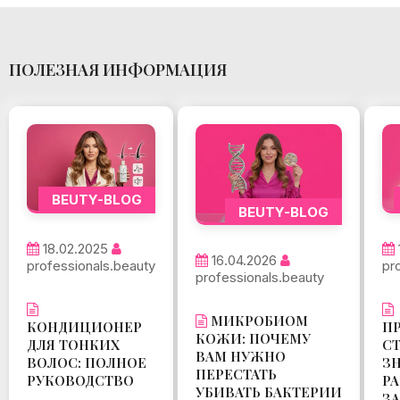
ПОЛЕЗНАЯ ИНФОРМАЦИЯ
BEUTY-BLOG
BEUTY-BLOG
18.02.2025
16.04.2026
pr
professionals.beauty
professionals.beauty
МИКРОБИОМ
П
КОНДИЦИОНЕР
КОЖИ: ПОЧЕМУ
СТ
ДЛЯ ТОНКИХ
ВАМ НУЖНО
З
ВОЛОС: ПОЛНОЕ
ПЕРЕСТАТЬ
РА
РУКОВОДСТВО
УБИВАТЬ БАКТЕРИИ
З