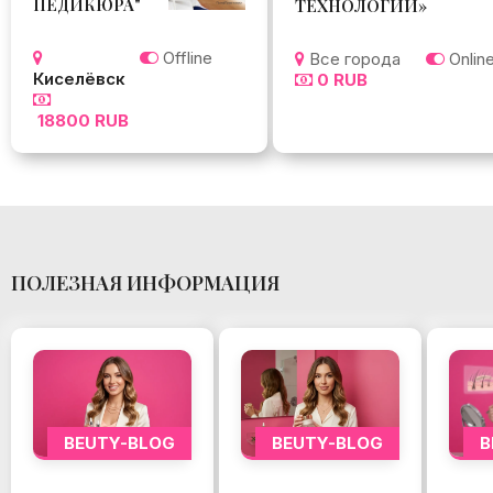
ПЕДИКЮРА"
ТЕХНОЛОГИИ»
Offline
Все города
Onlin
Киселёвск
0 RUB
18800 RUB
ПОЛЕЗНАЯ ИНФОРМАЦИЯ
B
BEUTY-BLOG
BEUTY-BLOG