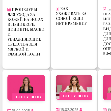
КАК
К
ПРОЦЕДУРЫ
УХАЖИВАТЬ ЗА
ПР
ДЛЯ УХОДА ЗА
СОБОЙ, ЕСЛИ
ИС
КОЖЕЙ НА НОГАХ
НЕТ ВРЕМЕНИ?
РА
В ПЕДИКЮРЕ:
ВИ
ПИЛИНГИ, МАСКИ
ДЛ
И
ДЛЯ
УВЛАЖНЯЮЩИЕ
ДО
СРЕДСТВА ДЛЯ
ОП
МЯГКОЙ И
ЭФ
ГЛАДКОЙ КОЖИ
BEUTY-BLOG
BEUTY-BLOG
18.02.2025
1
18.02.2025