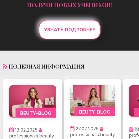
ПОЛУЧИ НОВЫХ УЧЕНИКОВ!
УЗНАТЬ ПОДРОБНЕЕ
ПОЛЕЗНАЯ ИНФОРМАЦИЯ
BEUTY-BLOG
BEUTY-BLOG
27.02.2025
1
18.02.2025
professionals.beauty
prof
professionals.beauty