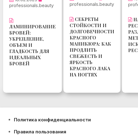
professionals.beauty
prof
professionals.beauty
СЕКРЕТЫ
Н
СТОЙКОСТИ И
РЕС
ЛАМИНИРОВАНИЕ
ДОЛГОВЕЧНОСТИ
РА
БРОВЕЙ:
КРАСНОГО
МЕ
УКРЕПЛЕНИЕ,
МАНИКЮРА: КАК
ИС
ОБЪЕМ И
ПРОДЛИТЬ
РЕ
ГЛАДКОСТЬ ДЛЯ
СВЕЖЕСТЬ И
ИДЕАЛЬНЫХ
ЯРКОСТЬ
БРОВЕЙ
КРАСНОГО ЛАКА
НА НОГТЯХ
Политика конфиденциальности
Правила пользования