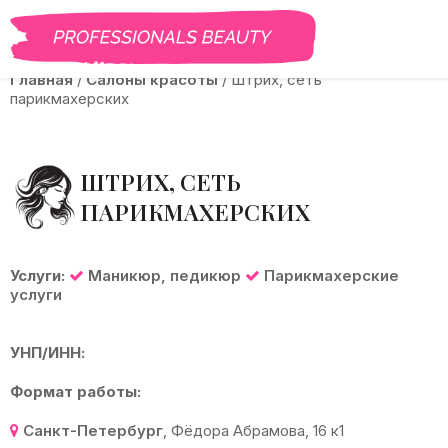
BEAUTY PRO
САЛОНЫ
ВАКАНСИИ
КУРСЫ
ГАЛЕРЕЯ
Б
Главная
/
Салоны красоты
/
Штрих, сеть
парикмахерских
ШТРИХ, СЕТЬ
ПАРИКМАХЕРСКИХ
Услуги:
Маникюр, педикюр
Парикмахерские
услуги
УНП/ИНН:
Формат работы:
Санкт-Петербург
,
Фёдора Абрамова, 16 к1