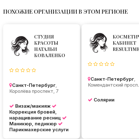
ПОХОЖИЕ ОРГАНИЗАЦИИ В ЭТОМ РЕГИОНЕ
СТУДИЯ
КОСМЕТИ
КРАСОТЫ
КАБИНЕТ
НАТАЛЬИ
RESULTIM
КОВАЛЕНКО
Санкт-Петербург
,
Комендантский просп.,
Санкт-Петербург
,
Королёва проспект, 7
Солярии
Визаж/макияж
Коррекция бровей,
наращивание ресниц
Маникюр, педикюр
Парикмахерские услуги