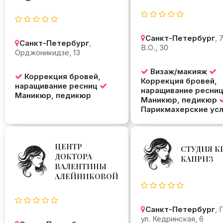
Санкт-Петербург
, 
Санкт-Петербург
,
В.О., 30
Орджоникидзе, 13
Визаж/макияж
Коррекция бровей,
Коррекция бровей,
наращивание ресниц
наращивание ресни
Маникюр, педикюр
Маникюр, педикюр
Парикмахерские усл
ЦЕНТР
СТУДИЯ К
ДОКТОРА
КАПРИЗ
ВАЛЕНТИНЫ
АЛЕЙНИКОВОЙ
Санкт-Петербург
, 
ул. Кедринская, 6