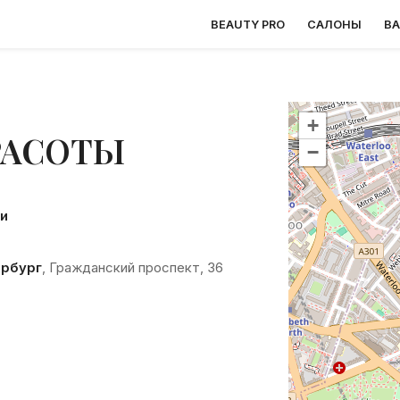
BEAUTY PRO
САЛОНЫ
В
+
РАСОТЫ
−
и
ербург
, Гражданский проспект, 36