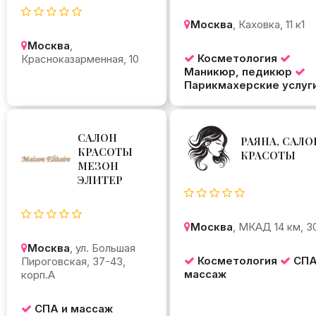
Москва
, Каховка, 11 к1
Москва
,
Косметология
Красноказарменная, 10
Маникюр, педикюр
Парикмахерские услуг
САЛОН
РАЯНА, САЛО
КРАСОТЫ
КРАСОТЫ
МЕЗОН
ЭЛИТЕР
Москва
, МКАД 14 км, 3
Москва
, ул. Большая
Косметология
СПА
Пироговская, 37-43,
массаж
корп.А
СПА и массаж