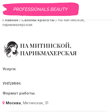
BEAUTY PRO
САЛОНЫ
ВАКАНСИИ
КУРСЫ
ГАЛЕРЕЯ
Б
Главная
/
Салоны красоты
/
На Митинской,
парикмахерская
НА МИТИНСКОЙ,
ПАРИКМАХЕРСКАЯ
Услуги:
УНП/ИНН:
Формат работы:
Москва
, Митинская, 31