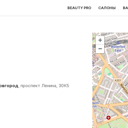
BEAUTY PRO
САЛОНЫ
В
+
−
овгород
, проспект Ленина, 30К5