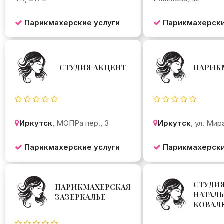
Парикмахерские услуги
Парикмахерски
СТУДИЯ АКЦЕНТ
ПАРИК
Иркутск
, МОПРа пер., 3
Иркутск
, ул. Мир
Парикмахерские услуги
Парикмахерски
СТУДИ
ПАРИКМАХЕРСКАЯ
НАТАЛ
ЗАЗЕРКАЛЬЕ
КОВАЛ