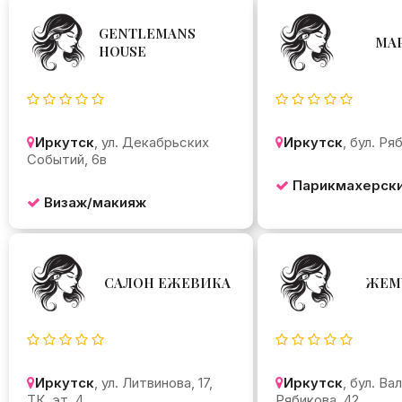
GENTLEMANS
МА
HOUSE
Иркутск
, ул. Декабрьских
Иркутск
, бул. Ря
Событий, 6в
Парикмахерски
Визаж/макияж
САЛОН ЕЖЕВИКА
ЖЕМ
Иркутск
, ул. Литвинова, 17,
Иркутск
, бул. Ва
ТК, эт. 4
Рябикова, 42