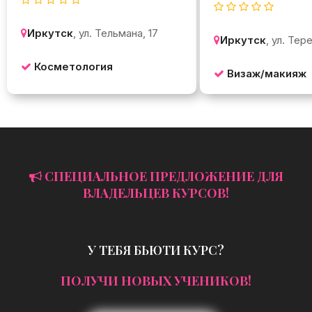
Иркутск
, ул. Тельмана, 17
Иркутск
, ул. Тер
Косметология
Визаж/макияж
СПЕЦИАЛЬНОЕ ПРЕДЛОЖЕНИЕ ДЛЯ
ВЛАДЕЛЬЦЕВ КУРСОВ!
У ТЕБЯ БЬЮТИ КУРС?
ПОЛУЧИ НОВЫХ УЧЕНИКОВ!