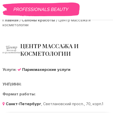
BEAUTY PRO
САЛОНЫ
ВАКАНСИИ
КУРСЫ
ГАЛЕРЕЯ
Б
Главная
/
Салоны красоты
/
Центр массажа и
косметологии
ЦЕНТР МАССАЖА И
КОСМЕТОЛОГИИ
Услуги:
Парикмахерские услуги
УНП/ИНН:
Формат работы:
Санкт-Петербург
, Светлановский просп., 70, корп.1