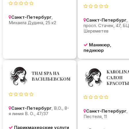
Санкт-Петербург
,
Санкт-Петербург
,
Михаила Дудина, 25 к2
просп. Стачек, 47, БЦ
Шереметев
Маникюр,
педикюр
KAROLINA
THAI SPA НА
САЛОН
ВАСИЛЬЕВСКОМ
КРАСОТЫ
Санкт-Петербург
, В.О., 8-
Санкт-Петербург
,
я линия В. О., 47/37
Пестеля, 11
Парикмахерские услуги