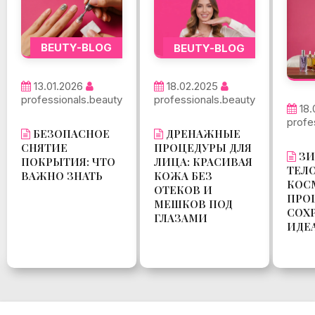
BEUTY-BLOG
BEUTY-BLOG
13.01.2026
18.02.2025
professionals.beauty
professionals.beauty
18.
profe
БЕЗОПАСНОЕ
ДРЕНАЖНЫЕ
СНЯТИЕ
ПРОЦЕДУРЫ ДЛЯ
ЗИ
ПОКРЫТИЯ: ЧТО
ЛИЦА: КРАСИВАЯ
ТЕЛ
ВАЖНО ЗНАТЬ
КОЖА БЕЗ
КОС
ОТЕКОВ И
ПРО
МЕШКОВ ПОД
СОХ
ГЛАЗАМИ
ИДЕ