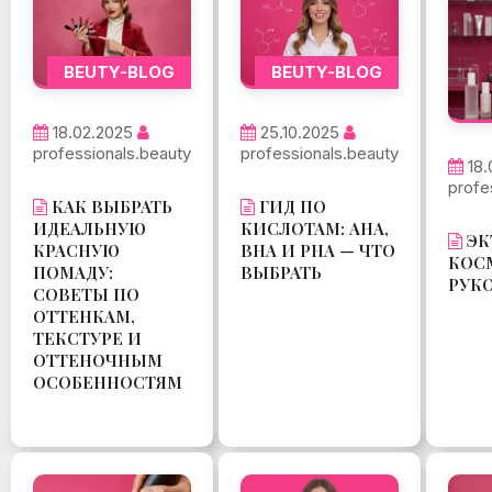
BEUTY-BLOG
BEUTY-BLOG
18.02.2025
25.10.2025
professionals.beauty
professionals.beauty
18.
profe
КАК ВЫБРАТЬ
ГИД ПО
ИДЕАЛЬНУЮ
КИСЛОТАМ: AHA,
ЭК
КРАСНУЮ
BHA И PHA — ЧТО
КОС
ПОМАДУ:
ВЫБРАТЬ
РУК
СОВЕТЫ ПО
ОТТЕНКАМ,
ТЕКСТУРЕ И
ОТТЕНОЧНЫМ
ОСОБЕННОСТЯМ