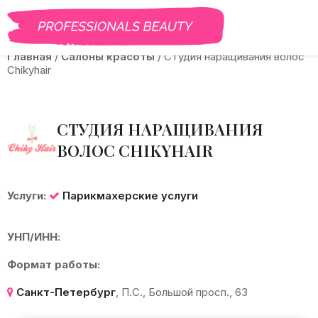
BEAUTY PRO
САЛОНЫ
ВАКАНСИИ
КУРСЫ
ГАЛЕРЕЯ
Б
Главная
/
Салоны красоты
/
Студия наращивания волос
Chikyhair
СТУДИЯ НАРАЩИВАНИЯ
ВОЛОС CHIKYHAIR
Услуги:
Парикмахерские услуги
УНП/ИНН:
Формат работы:
Санкт-Петербург
, П.С., Большой просп., 63