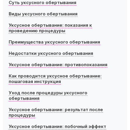
Суть уксусного обертывания
Виды уксусного обертывания
Уксусное обертывание: показания к
проведению процедуры
Преимущества уксусного обертывания
Недостатки уксусного обертывания
Уксусное обертывание: противопоказания
Как проводится уксусное обертывание:
пошаговая инструкция
Уход после процедуры уксусного
обертывания
Уксусное обертывание: результат после
процедуры
Уксусное обертывание: побочный эффект