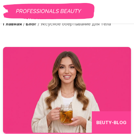
BEAUTY PRO
САЛОНЫ
ВАКАНСИИ
КУРСЫ
ГАЛЕРЕЯ
БЛОГ
Главная
/
Блог
/
Уксусное обертывание для тела
BEUTY-BLOG