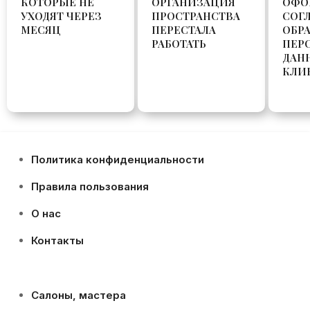
КОТОРЫЕ НЕ
ОРГАНИЗАЦИЯ
ОФО
УХОДЯТ ЧЕРЕЗ
ПРОСТРАНСТВА
СОГ
МЕСЯЦ
ПЕРЕСТАЛА
ОБР
РАБОТАТЬ
ПЕР
ДАН
КЛИ
Политика конфиденциальности
Правила пользования
О нас
Контакты
Салоны, мастера