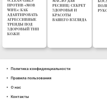
«CLEAN GIRL»
МАСЛО ДЛЯ
КОС
ПРОТИВ «MOB
РЕСНИЦ: СЕКРЕТ
ПОЛ
WIFE»: КАК
ЗДОРОВЬЯ И
РУК
АДАПТИРОВАТЬ
КРАСОТЫ
АГРЕССИВНЫЕ
ВАШЕГО ВЗГЛЯДА
ТРЕНДЫ ПОД
ЗДОРОВЫЙ ТИП
КОЖИ
Политика конфиденциальности
Правила пользования
О нас
Контакты