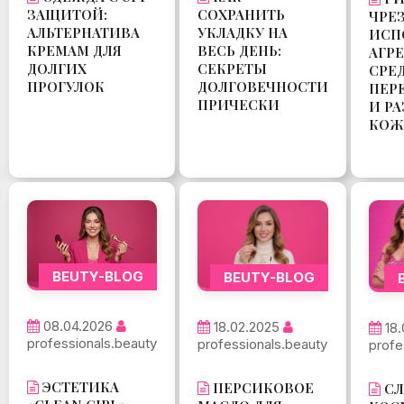
ЗАЩИТОЙ:
СОХРАНИТЬ
ЧРЕ
АЛЬТЕРНАТИВА
УКЛАДКУ НА
ИСП
КРЕМАМ ДЛЯ
ВЕСЬ ДЕНЬ:
АГР
ДОЛГИХ
СЕКРЕТЫ
СРЕД
ПРОГУЛОК
ДОЛГОВЕЧНОСТИ
ПЕР
ПРИЧЕСКИ
И Р
КОЖ
BEUTY-BLOG
BEUTY-BLOG
08.04.2026
18.02.2025
18
professionals.beauty
professionals.beauty
profe
ЭСТЕТИКА
ПЕРСИКОВОЕ
СЛ